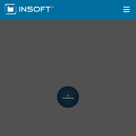
Funksjoner
Kundehistorier
Ledige stillinger
Kontakt oss
Om InSoft
Partihåndtering