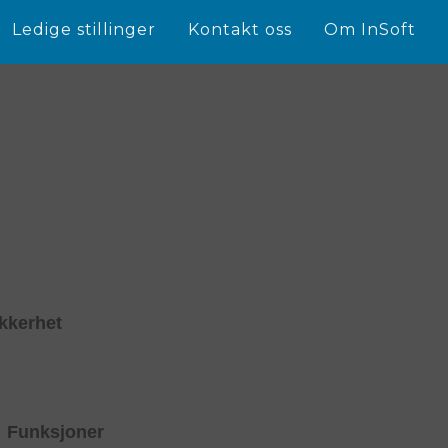
Ledige stillinger
Kontakt oss
Om InSoft
kkerhet
Funksjoner