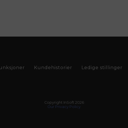
unksjoner
Kundehistorier
Ledige stillinger
Copyright InSoft
2026
Our Privacy Policy