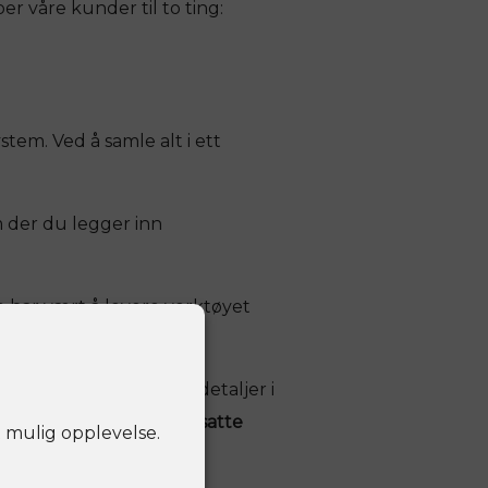
er våre kunder til to ting:
tem. Ved å samle alt i ett
 der du legger inn
e har vært å levere verktøyet
g helt ned i de minste detaljer i
arne og kompetente ansatte
t mulig opplevelse.