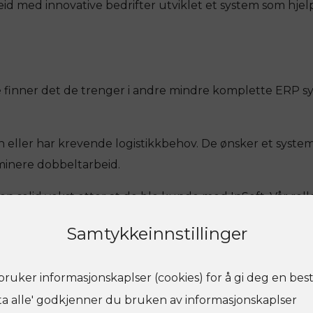
beid med innovative bedrifter utviklet et system som hjelp
 finner det de trenger i andre mindre komplette ERP sys
 eller har krevende logistikkbehov. De ønsker et system
minere dobbeltarbeid.
n solid vekst etter at de ble kunde med InSoft. Vår roll
øse planer slik at de blir virkelighet.
Samtykkeinnstillinger
å all kode mellom det du ser i skjermbildene (frontend) o
ible. Vi finner alltid en løsning.
Vi har mange svært erf
ruker informasjonskaplser (cookies) for å gi deg en bes
ta alle' godkjenner du bruken av informasjonskaplser