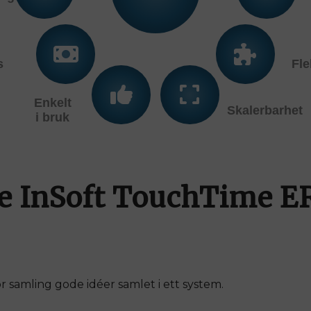
s
Fle
Enkelt
Skalerbarhet
i bruk
ge InSoft TouchTime 
 samling gode idéer samlet i ett system.