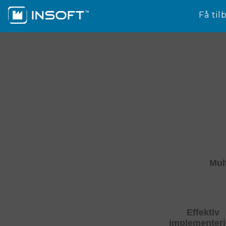
Få til
Mul
Effektiv
implementer