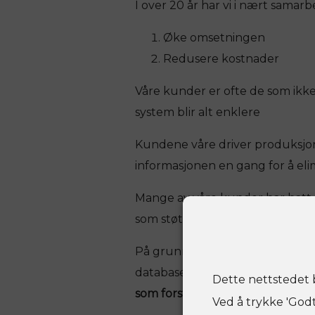
I over 20 år har vi i nært samar
Øke omsetningen
Redusere kostnader
Våre kunder er ofte de som ikke
system blir alt enklere
Kundene våre driver produksjon
informasjonen en gang for å eli
Mange av våre kunder har hatt e
som støtter ledelsens ofte ambisi
På grunn av at vi har kontroll p
databasen (back-end) blir vi fleks
Dette nettstedet b
som forstår prosessene dine
.
Ved å trykke 'God