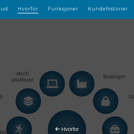
bud
Hvorfor
Funksjoner
Kundehistorier
Multi
Bransjer
platform
ti
Si
Hvorfor
ing